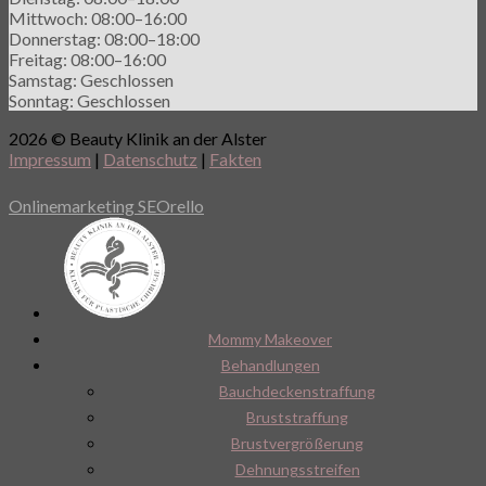
Mittwoch: 08:00–16:00
Donnerstag: 08:00–18:00
Freitag: 08:00–16:00
Samstag: Geschlossen
Sonntag: Geschlossen
2026 © Beauty Klinik an der Alster
Impressum
|
Datenschutz
|
Fakten
Onlinemarketing SEOrello
Mommy Makeover
Behandlungen
Bauchdeckenstraffung
Bruststraffung
Brustvergrößerung
Dehnungsstreifen