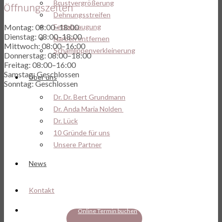
Brustvergrößerung
Öffnungszeiten
Dehnungsstreifen
Montag: 08:00–18:00
Fettabsaugung
Dienstag: 08:00–18:00
Narben entfernen
Mittwoch: 08:00–16:00
Schamlippenverkleinerung
Donnerstag: 08:00–18:00
Freitag: 08:00–16:00
Samstag: Geschlossen
Über uns
Sonntag: Geschlossen
Dr. Dr. Bert Grundmann
Dr. Anda Maria Nolden
Dr. Lück
10 Gründe für uns
Unsere Partner
News
Kontakt
Online Termin buchen