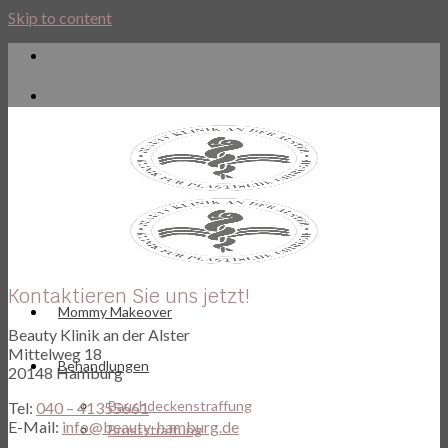
Skip to content
Kontaktieren Sie uns jetzt!
Mommy Makeover
Beauty Klinik an der Alster
Mittelweg 18
Behandlungen
20148 Hamburg
Bauchdeckenstraffung
Tel:
040 – 41355661
E-Mail:
info@beauty-hamburg.de
Bruststraffung