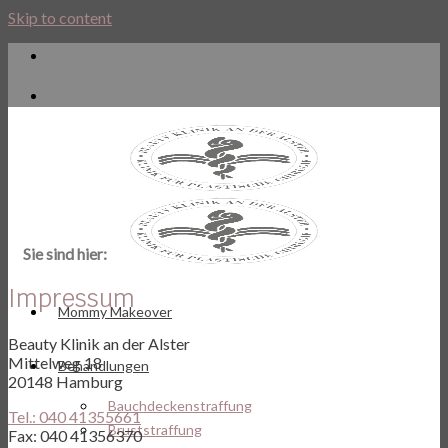
Skip to content
Sie sind hier:
Impressum
Mommy Makeover
Beauty Klinik an der Alster
Mittelweg 18
Behandlungen
20148 Hamburg
Bauchdeckenstraffung
Tel.: 040 41355661
Bruststraffung
Fax: 040 41356370