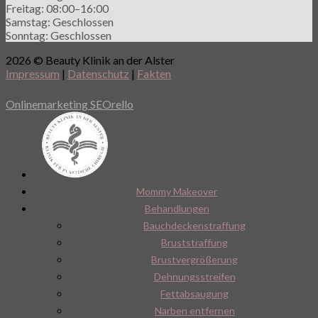
Freitag: 08:00–16:00
Samstag: Geschlossen
Sonntag: Geschlossen
2026 © Beauty Klinik an der Alster
Impressum
|
Datenschutz
|
Fakten
Onlinemarketing SEOrello
Mommy Makeover
Behandlungen
Bauchdeckenstraffung
Bruststraffung
Brustvergrößerung
Dehnungsstreifen
Fettabsaugung
Narben entfernen