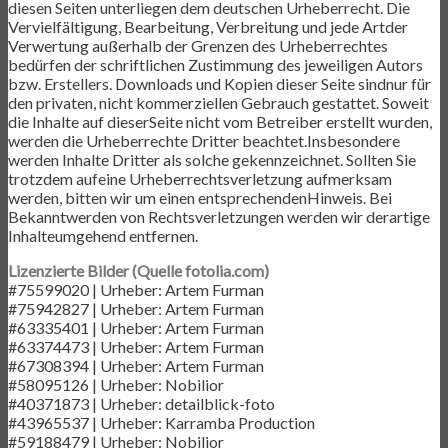
diesen Seiten unterliegen dem deutschen Urheberrecht. Die
Vervielfältigung, Bearbeitung, Verbreitung und jede Artder
Verwertung außerhalb der Grenzen des Urheberrechtes
bedürfen der schriftlichen Zustimmung des jeweiligen Autors
bzw. Erstellers. Downloads und Kopien dieser Seite sindnur für
den privaten, nicht kommerziellen Gebrauch gestattet. Soweit
die Inhalte auf dieserSeite nicht vom Betreiber erstellt wurden,
werden die Urheberrechte Dritter beachtet.Insbesondere
werden Inhalte Dritter als solche gekennzeichnet. Sollten Sie
trotzdem aufeine Urheberrechtsverletzung aufmerksam
werden, bitten wir um einen entsprechendenHinweis. Bei
Bekanntwerden von Rechtsverletzungen werden wir derartige
Inhalteumgehend entfernen.
Lizenzierte Bilder (Quelle fotolia.com)
#75599020 | Urheber: Artem Furman
#75942827 | Urheber: Artem Furman
#63335401 | Urheber: Artem Furman
#63374473 | Urheber: Artem Furman
#67308394 | Urheber: Artem Furman
#58095126 | Urheber: Nobilior
#40371873 | Urheber: detailblick-foto
#43965537 | Urheber: Karramba Production
#59188479 | Urheber: Nobilior