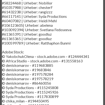
#58224468 | Urheber: Nobilior
#50357988 | Urheber: chesterF
#61432238 | Urheber: rangizzz
#66117141 | Urheber: Syda Productions
#60407082 | Urheber: Heidi Mehl
#106123605| Urheber: abelena
#103092394| Urheber: Svetlana Fedoseeva
#61365391 | Urheber: goodluz
#61365365 | Urheber: goodluz
#100599789 | Urheber: Ratthaphon Bunmi
Adobe Stock:
© YakobchukOlena – stock.adobe.com – #124444341
© Africa Studio – stock.adobe.com – #131558163
© deniskomarov – #119683885
© deniskomarov – #19683846
© deniskomarov – #197578284
© deniskomarov – #197578219
© deniskomarov – #86460056
© Syda Productions – #115245808
© Syda Productions – #115245926
© Syda Productions – #117830899
© chika_milan – #194450495