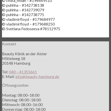
© chika_milan – #194449510
© puhhha – #142738138
© puhhha – #142739079
© puhhha – #142738775
© vladimirfloyd – #179684977
© vladimirfloyd – #179688250
© Svetlana Fedoseeva #78112975
Kontakt
Beauty Klinik an der Alster
Mittelweg 18
20148 Hamburg
Tel:
040 – 41355661
E-Mail:
info@beauty-hamburg.de
Öffnungszeiten
Montag: 08:00–18:00
Dienstag: 08:00–18:00
Mittwoch: 08:00–16:00
Donnerstag: 08:00–18:00