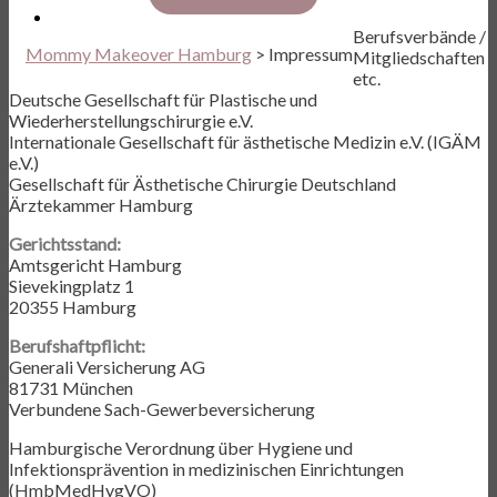
Berufsverbände /
Mommy Makeover Hamburg
>
Impressum
Mitgliedschaften
etc.
Deutsche Gesellschaft für Plastische und
Wiederherstellungschirurgie e.V.
Internationale Gesellschaft für ästhetische Medizin e.V. (IGÄM
e.V.)
Gesellschaft für Ästhetische Chirurgie Deutschland
Ärztekammer Hamburg
Gerichtsstand:
Amtsgericht Hamburg
Sievekingplatz 1
20355 Hamburg
Berufshaftpflicht:
Generali Versicherung AG
81731 München
Verbundene Sach-Gewerbeversicherung
Hamburgische Verordnung über Hygiene und
Infektionsprävention in medizinischen Einrichtungen
(HmbMedHygVO)